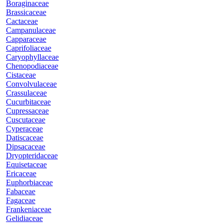
Boraginaceae
Brassicaceae
Cactaceae
Campanulaceae
Capparaceae
Caprifoliaceae
Caryophyllaceae
Chenopodiaceae
Cistaceae
Convolvulaceae
Crassulaceae
Cucurbitaceae
Cupressaceae
Cuscutaceae
Cyperaceae
Datiscaceae
Dipsacaceae
Dryopteridaceae
Equisetaceae
Ericaceae
Euphorbiaceae
Fabaceae
Fagaceae
Frankeniaceae
Gelidiaceae