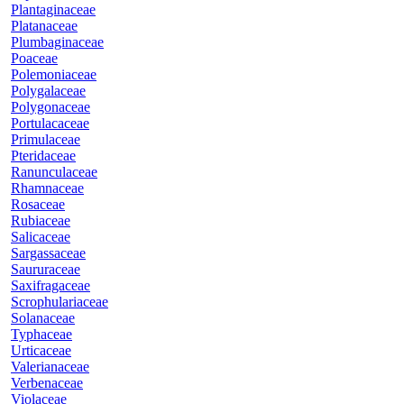
Plantaginaceae
Platanaceae
Plumbaginaceae
Poaceae
Polemoniaceae
Polygalaceae
Polygonaceae
Portulacaceae
Primulaceae
Pteridaceae
Ranunculaceae
Rhamnaceae
Rosaceae
Rubiaceae
Salicaceae
Sargassaceae
Saururaceae
Saxifragaceae
Scrophulariaceae
Solanaceae
Typhaceae
Urticaceae
Valerianaceae
Verbenaceae
Violaceae