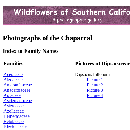
Photographs of the Chaparral
Index to Family Names
Families
Pictures of Dipsacacea
Aceraceae
Dipsacus fullonum
Aizoaceae
Picture 1
Amaranthaceae
Picture 2
Anacardiaceae
Picture 3
Apiaceae
Picture 4
Asclepiadaceae
Asteraceae
Azollaceae
Berberidaceae
Betulaceae
Blechnaceae