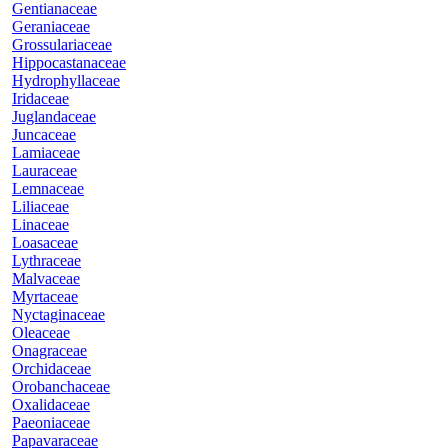
Gentianaceae
Geraniaceae
Grossulariaceae
Hippocastanaceae
Hydrophyllaceae
Iridaceae
Juglandaceae
Juncaceae
Lamiaceae
Lauraceae
Lemnaceae
Liliaceae
Linaceae
Loasaceae
Lythraceae
Malvaceae
Myrtaceae
Nyctaginaceae
Oleaceae
Onagraceae
Orchidaceae
Orobanchaceae
Oxalidaceae
Paeoniaceae
Papavaraceae