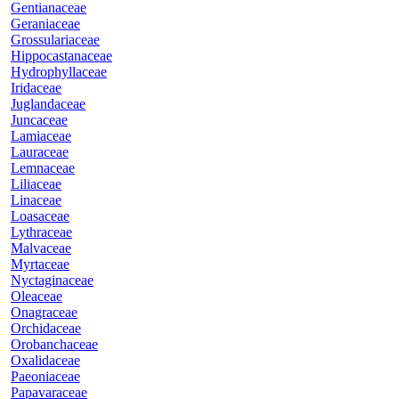
Gentianaceae
Geraniaceae
Grossulariaceae
Hippocastanaceae
Hydrophyllaceae
Iridaceae
Juglandaceae
Juncaceae
Lamiaceae
Lauraceae
Lemnaceae
Liliaceae
Linaceae
Loasaceae
Lythraceae
Malvaceae
Myrtaceae
Nyctaginaceae
Oleaceae
Onagraceae
Orchidaceae
Orobanchaceae
Oxalidaceae
Paeoniaceae
Papavaraceae