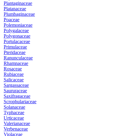
Plantaginaceae
Platanaceae
Plumbaginaceae
Poaceae
Polemoniaceae
Polygalaceae
Polygonaceae
Portulacaceae
Primulaceae
Pteridaceae
Ranunculaceae
Rhamnaceae
Rosaceae
Rubiaceae
Salicaceae
Sargassaceae
Saururaceae
Saxifragaceae
Scrophulariaceae
Solanaceae
Typhaceae
Urticaceae
Valerianaceae
Verbenaceae
Violaceae