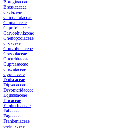
Boraginaceae
Brassicaceae
Cactaceae
Campanulaceae
Capparaceae
Caprifoliaceae
Caryophyllaceae
Chenopodiaceae
Cistaceae
Convolvulaceae
Crassulaceae
Cucurbitaceae
Cupressaceae
Cuscutaceae
Cyperaceae
Datiscaceae
Dipsacaceae
Dryopteridaceae
Equisetaceae
Ericaceae
Euphorbiaceae
Fabaceae
Fagaceae
Frankeniaceae
Gelidiaceae